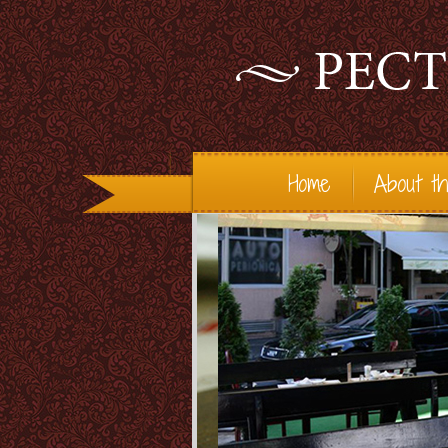
Home
About th