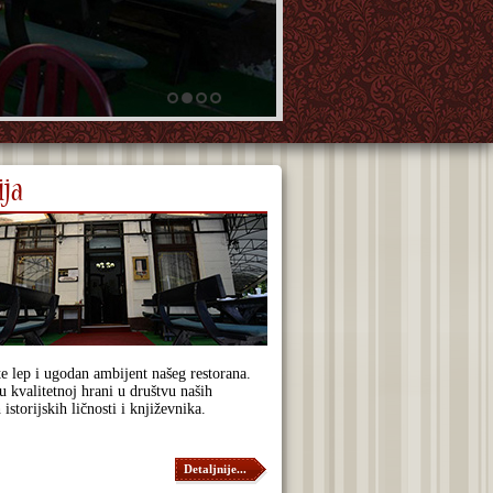
ija
e lep i ugodan ambijent našeg restorana.
u kvalitetnoj hrani u društvu naših
 istorijskih ličnosti i književnika.
Detaljnije...