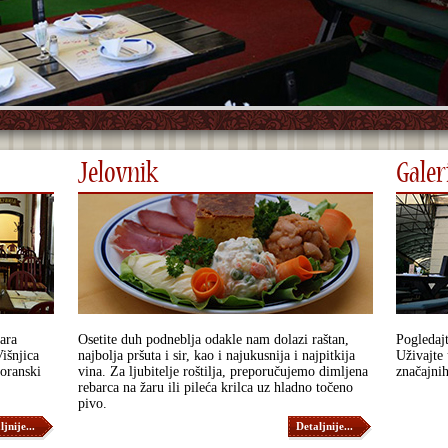
Jelovnik
Galer
ara
Osetite duh podneblja odakle nam dolazi raštan,
Pogledajt
išnjica
najbolja pršuta i sir, kao i najukusnija i najpitkija
Uživajte 
toranski
vina. Za ljubitelje roštilja, preporučujemo dimljena
značajnih
rebarca na žaru ili pileća krilca uz hladno točeno
pivo.
jnije...
Detaljnije...