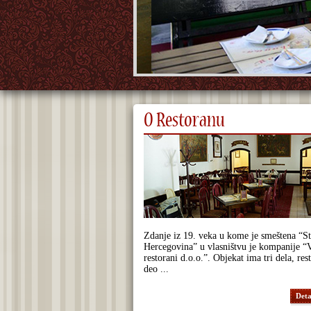
O Restoranu
Zdanje iz 19. veka u kome je smeštena “St
Hercegovina” u vlasništvu je kompanije “V
restorani d.o.o.”. Objekat ima tri dela, res
deo ...
Detal